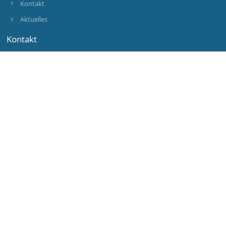
Kontakt
Aktuelles
Kontakt
Mittelschule und Musikmittelschule Melk
s315072@noeschule.at
ingeborg.lechner@msmelk.at
02752 21 100 6820
+43 676 844 715 6820
Abt Karl-Straße 41
3390 Melk
Austria
Anmelden
Anmeldung mit EduPage-Konto
Benutzernamen oder Passwort vergessen