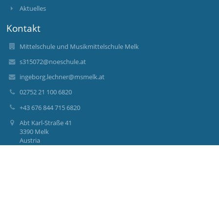
Aktuelles
Kontakt
Mittelschule und Musikmittelschule Melk
s315072@noeschule.at
ingeborg.lechner@msmelk.at
02752 21 100 6820
+43 676 844 715 6820
Abt Karl-Straße 41
3390 Melk
Austria
Anmelden
Anmeldung mit EduPage-Konto
Benutzernamen oder Passwort vergessen