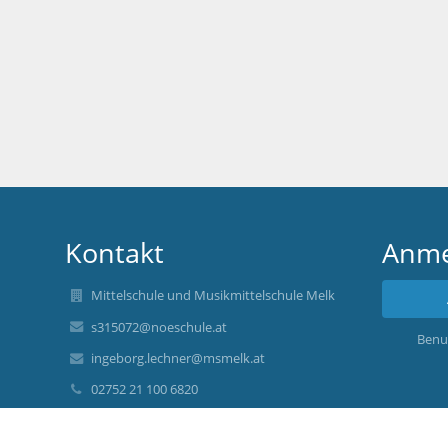
Kontakt
Anme
Mittelschule und Musikmittelschule Melk
s315072@noeschule.at
Benu
ingeborg.lechner@msmelk.at
02752 21 100 6820
+43 676 844 715 6820