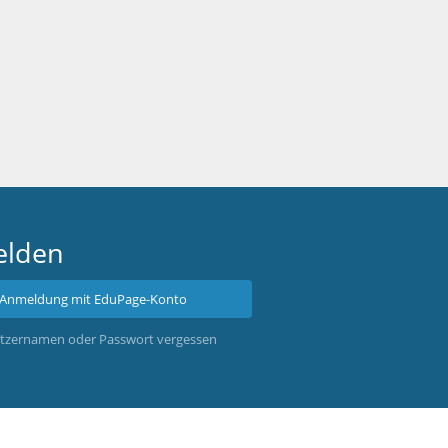
lden
Anmeldung mit EduPage-Konto
tzernamen oder Passwort vergessen